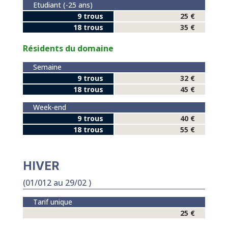
Etudiant (-25 ans)
9 trous
25 €
18 trous
35 €
Résidents du domaine
Semaine
9 trous
32 €
18 trous
45 €
Week-end
9 trous
40 €
18 trous
55 €
HIVER
(01/012 au 29/02 )
Tarif unique
25 €