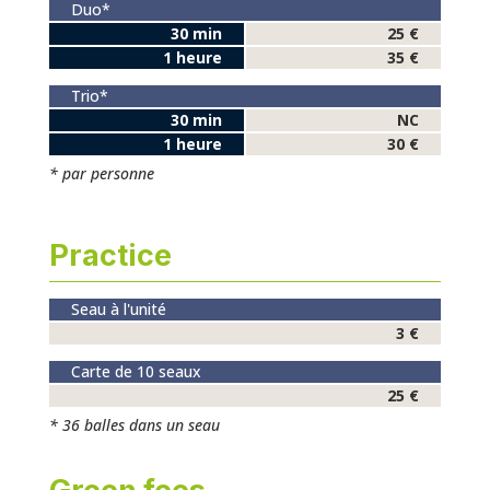
Duo*
30 min
25 €
1 heure
35 €
Trio*
30 min
NC
1 heure
30 €
* par personne
Practice
Seau à l'unité
3 €
Carte de 10 seaux
25 €
* 36 balles dans un seau