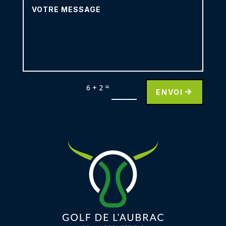
=
6 + 2
ENVOI